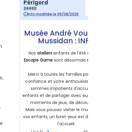
on
e,
r
de